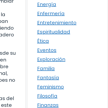
emblar
Energía
Enfermería
 la
aban
Entretenimiento
giendo
Espiritualidad
dadero
Ética
Eventos
esde su
Exploración
 en
mbre
Familia
al,
Fantasía
roes no
Feminismo
Filosofía
as del
Finanzas
 este