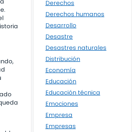
la
Derechos
e.
Derechos humanos
el
Desarrollo
istoria
Desastre
Desastres naturales
Distribución
undo,
ad
Economía
u
Educación
Educación técnica
sado
squeda
Emociones
Empresa
Empresas