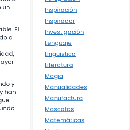
o un
Inspiración
Inspirador
ble. El
Investigación
ado a
Lenguaje
idad,
Lingüística
mayor
Literatura
Magia
ndo y
Manualidades
 y han
Manufactura
gue
mundo
Mascotas
Matemáticas