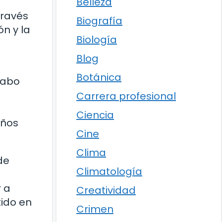
Belleza
través
Biografía
ón y la
Biología
Blog
Botánica
cabo
Carrera profesional
Ciencia
años
Cine
Clima
de
Climatología
 a
Creatividad
tido en
Crimen