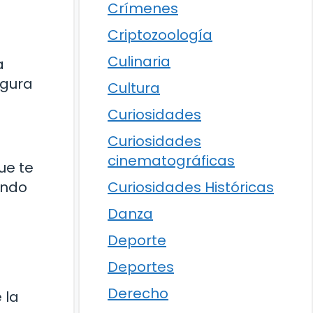
Crímenes
Criptozoología
Culinaria
a
igura
Cultura
Curiosidades
Curiosidades
cinematográficas
ue te
undo
Curiosidades Históricas
Danza
Deporte
Deportes
Derecho
 la