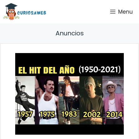
Saltar
Menu
al
contenido
Anuncios