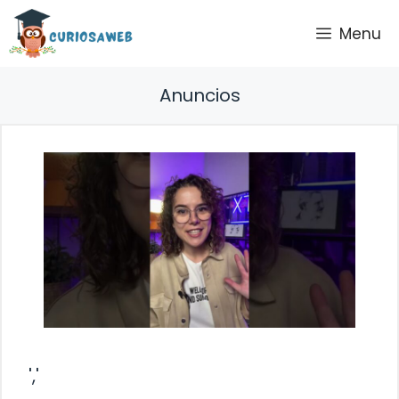
Saltar
Menu
al
contenido
Anuncios
','