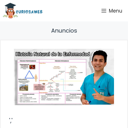
Saltar
Menu
al
contenido
Anuncios
','