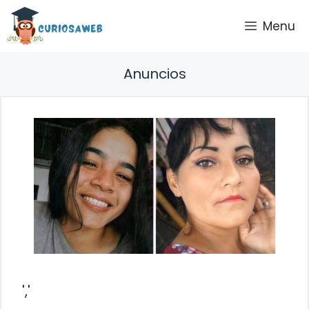
Saltar
Menu
al
contenido
Anuncios
','