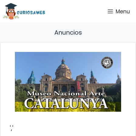
Saltar
Menu
al
contenido
Anuncios
','