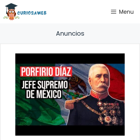
Saltar
Menu
al
contenido
Anuncios