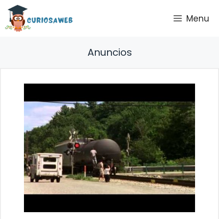
Saltar
Menu
al
contenido
Anuncios