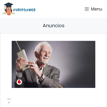
Saltar
Menu
al
contenido
Anuncios
','