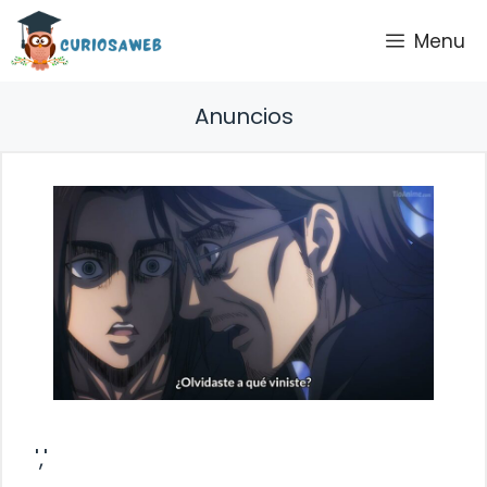
Saltar
Menu
al
contenido
Anuncios
','