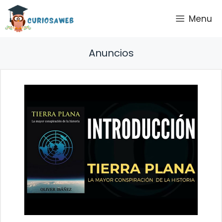
Saltar
Menu
al
contenido
Anuncios