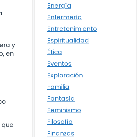
Energía
a
Enfermería
Entretenimiento
Espiritualidad
era y
Ética
o, en
s
Eventos
Exploración
Familia
Fantasía
co
Feminismo
Filosofía
s que
Finanzas