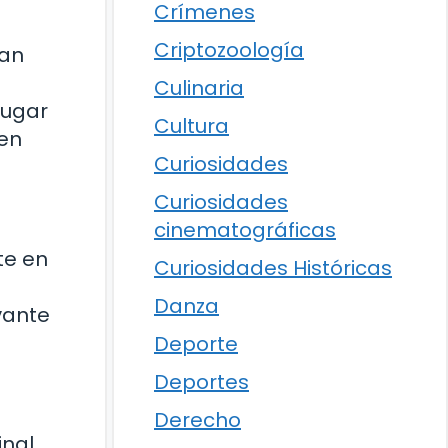
Crímenes
Criptozoología
tan
Culinaria
lugar
Cultura
 en
Curiosidades
Curiosidades
cinematográficas
te en
Curiosidades Históricas
Danza
vante
Deporte
Deportes
Derecho
inal