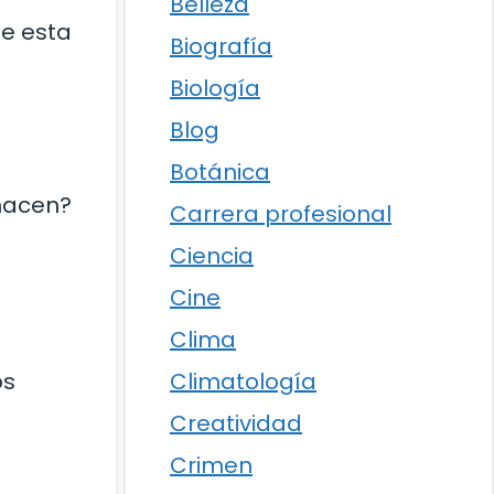
Belleza
te esta
Biografía
Biología
Blog
Botánica
 hacen?
Carrera profesional
Ciencia
Cine
Clima
Climatología
os
Creatividad
Crimen