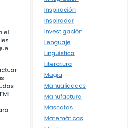
Inspiración
Inspirador
Investigación
n el
les
Lenguaje
gue
Lingüística
Literatura
actuar
Magia
is
Manualidades
eudas
 FMI
Manufactura
Mascotas
ara
Matemáticas