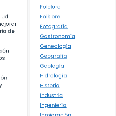
Folclore
Folklore
alud
ejorar
Fotografía
ria de
Gastronomía
Genealogía
ción
Geografía
os
Geología
Hidrología
ión
y
Historia
Industria
Ingeniería
Inmigración