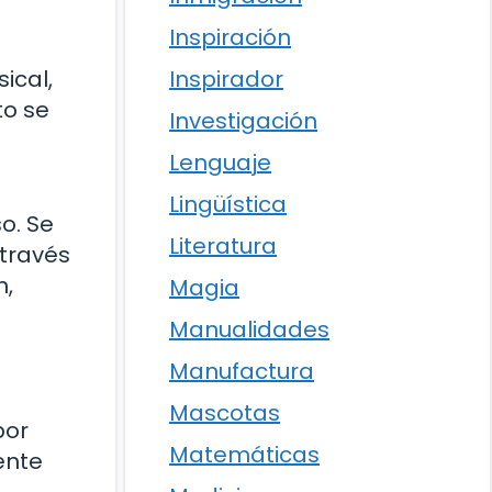
Inspiración
Inspirador
ical,
to se
Investigación
Lenguaje
Lingüística
o. Se
Literatura
 través
n,
Magia
Manualidades
Manufactura
Mascotas
bor
Matemáticas
ente