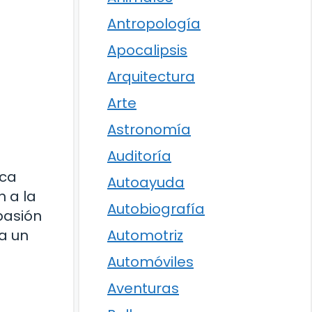
Antropología
Apocalipsis
Arquitectura
Arte
Astronomía
Auditoría
rca
Autoayuda
n a la
Autobiografía
pasión
a un
Automotriz
Automóviles
Aventuras