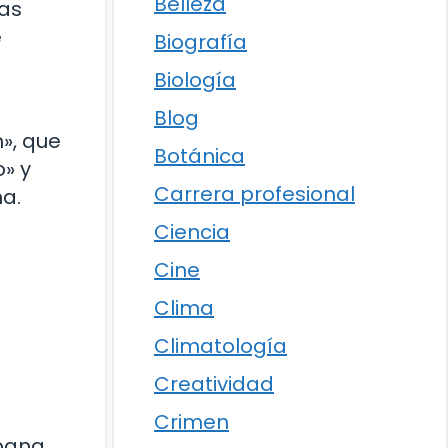
Belleza
las
e
Biografía
Biología
Blog
», que
Botánica
o» y
Carrera profesional
a.
Ciencia
Cine
Clima
Climatología
Creatividad
s
Crimen
bana.