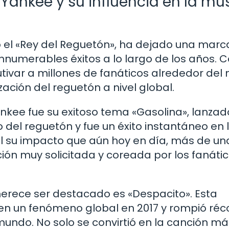
Yankee y su influencia en la mú
el «Rey del Reguetón», ha dejado una marc
innumerables éxitos a lo largo de los años. 
autivar a millones de fanáticos alrededor de
zación del reguetón a nivel global.
kee fue su exitoso tema «Gasolina», lanzad
 del reguetón y fue un éxito instantáneo en 
al su impacto que aún hoy en día, más de un
ón muy solicitada y coreada por los fanáti
erece ser destacado es «Despacito». Esta
ó en un fenómeno global en 2017 y rompió réc
 mundo. No solo se convirtió en la canción má