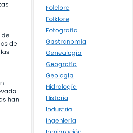
tas
Folclore
Folklore
Fotografía
o de
Gastronomía
tos de
 las
Genealogía
Geografía
Geología
un
Hidrología
levado
Historia
sos han
Industria
Ingeniería
Inmigración