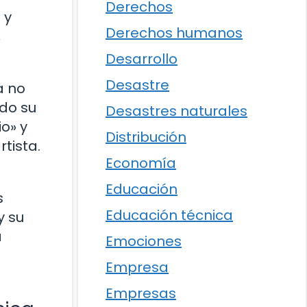
Derechos
 y
Derechos humanos
,
Desarrollo
Desastre
a no
ndo su
Desastres naturales
o» y
Distribución
tista.
Economía
Educación
s
Educación técnica
y su
a
Emociones
Empresa
Empresas