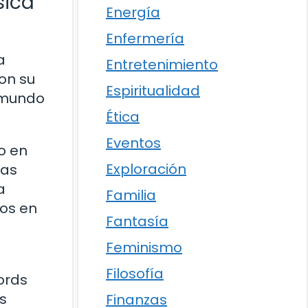
sica
Energía
Enfermería
a
Entretenimiento
Con su
Espiritualidad
l mundo
Ética
Eventos
o en
Exploración
las
a
Familia
cos en
Fantasía
Feminismo
Filosofía
ords
s
Finanzas