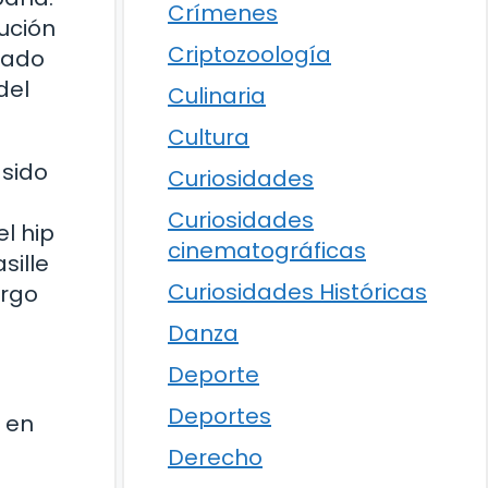
Crímenes
ución
Criptozoología
grado
del
Culinaria
Cultura
 sido
Curiosidades
Curiosidades
l hip
cinematográficas
sille
Curiosidades Históricas
argo
Danza
Deporte
Deportes
 en
Derecho