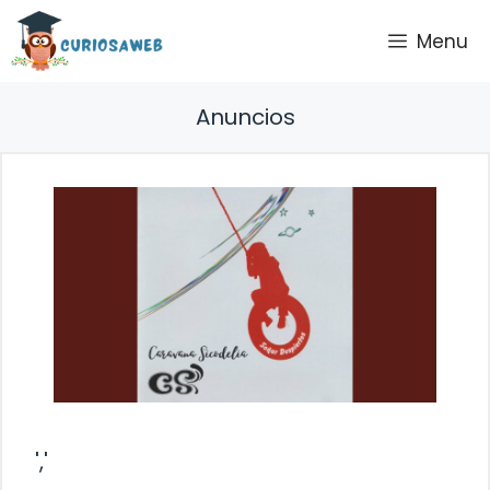
Saltar
Menu
al
contenido
Anuncios
','