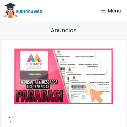
Saltar
Menu
al
contenido
Anuncios
','