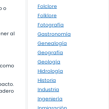
Folclore
o o
Folklore
Fotografía
ner al
Gastronomía
Genealogía
Geografía
Geología
r como
Hidrología
Historia
pacto.
Industria
dadero
Ingeniería
Inmigración