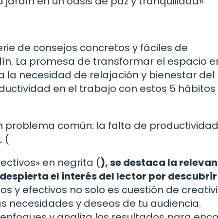
u jardín en un oasis de paz y tranquilidad»
 serie de consejos concretos y fáciles de
ín. La promesa de transformar el espacio e
a la necesidad de relajación y bienestar del 
uctividad en el trabajo con estos 5 hábitos
un problema común: la falta de productividad
L (
ectivos» en negrita (
), se destaca la releva
despierta el interés del lector por descubri
os y efectivos no solo es cuestión de creativ
s necesidades y deseos de tu audiencia.
enfoques y analiza los resultados para enco