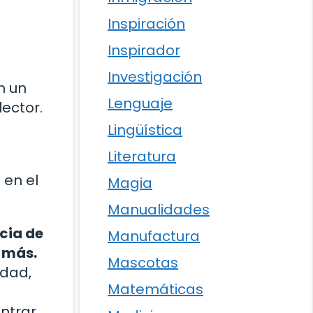
Inspiración
Inspirador
Investigación
n un
Lenguaje
lector.
Lingüística
Literatura
 en el
Magia
Manualidades
ncia de
Manufactura
r más.
Mascotas
idad,
Matemáticas
ntrar