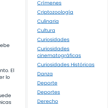
Crímenes
Criptozoología
Culinaria
Cultura
Curiosidades
debe
Curiosidades
cinematográficas
Curiosidades Históricas
to. El
Danza
er lo
Deporte
Deportes
puede
Derecho
nicas