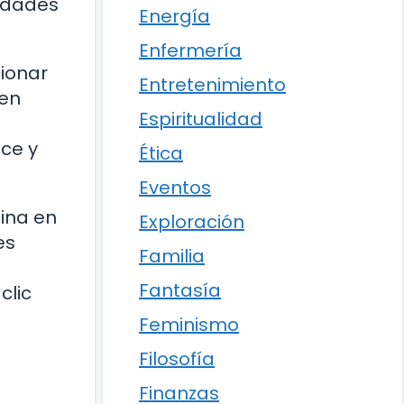
lidades
Energía
Enfermería
cionar
Entretenimiento
ben
Espiritualidad
ace y
Ética
Eventos
gina en
Exploración
es
Familia
Fantasía
clic
Feminismo
Filosofía
Finanzas