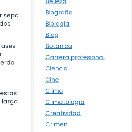
Belleza
Biografía
or sepa
Biología
ados
Blog
Botánica
frases
e
Carrera profesional
uerda
Ciencia
Cine
Clima
 estas
 largo
Climatología
Creatividad
Crimen