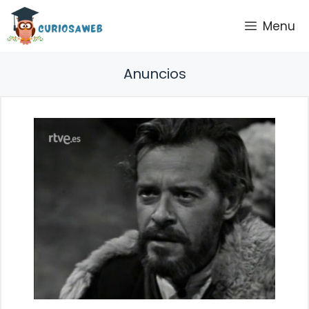
Saltar
Menu
al
contenido
Anuncios