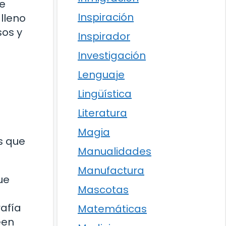
de
Inspiración
lleno
sos y
Inspirador
Investigación
Lenguaje
Lingüística
Literatura
Magia
s que
Manualidades
Manufactura
ue
Mascotas
afía
Matemáticas
een