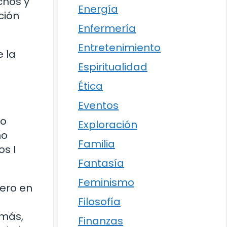
chos y
Energía
ción
Enfermería
Entretenimiento
 la
Espiritualidad
Ética
Eventos
mo
Exploración
no
Familia
os I
Fantasía
Feminismo
dero en
Filosofía
emás,
Finanzas