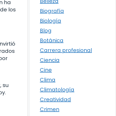
Belleza
én ha
de los
Biografía
Biología
Blog
Botánica
virtió
Carrera profesional
erados
por
Ciencia
Cine
Clima
, su
Climatología
oy.
Creatividad
Crimen