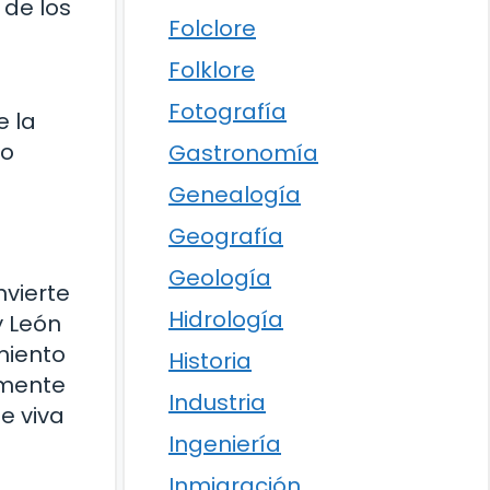
 de los
Folclore
Folklore
Fotografía
e la
do
Gastronomía
Genealogía
Geografía
Geología
nvierte
Hidrología
y León
miento
Historia
lmente
Industria
e viva
Ingeniería
Inmigración