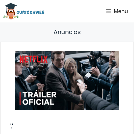
Saltar
Menu
al
contenido
Anuncios
','