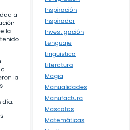
Inspiración
idad a
Inspirador
ación
ella
Investigación
 tenido
Lenguaje
Lingüística
n
Literatura
do
Magia
eron la
s
Manualidades
a
Manufactura
 día.
Mascotas
os
Matemáticas
e