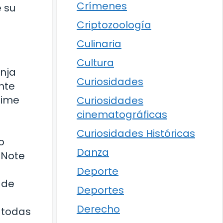
Crímenes
 su
Criptozoología
Culinaria
Cultura
inja
Curiosidades
nte
nime
Curiosidades
cinematográficas
Curiosidades Históricas
o
Danza
 Note
Deporte
 de
Deportes
Derecho
 todas