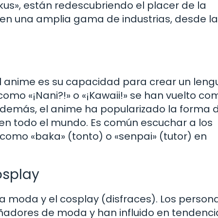
s», están redescubriendo el placer de la
en una amplia gama de industrias, desde la
l anime es su capacidad para crear un leng
 como «¡Nani?!» o «¡Kawaii!» se han vuelto c
 Además, el anime ha popularizado la forma 
 en todo el mundo. Es común escuchar a los
 como «baka» (tonto) o «senpai» (tutor) en
osplay
a moda y el cosplay (disfraces). Los person
eñadores de moda y han influido en tendenci