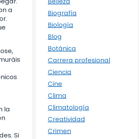
Belleza
pegar.
on a
Biografía
or.
Biología
ue
Blog
Botánica
dose,
amuráis
Carrera profesional
Ciencia
ónicos
Cine
Clima
Climatología
n la
en
Creatividad
a
Crimen
es. Si