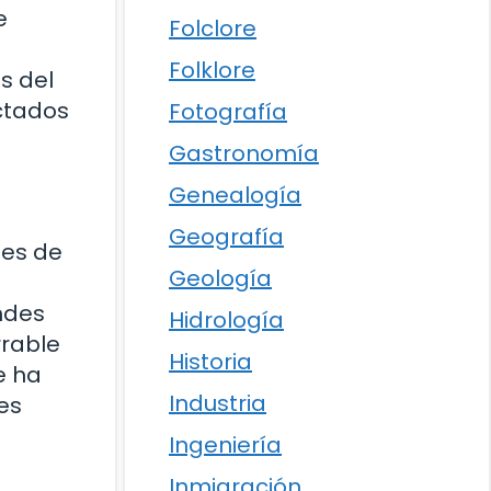
e
Folclore
Folklore
s del
ectados
Fotografía
Gastronomía
Genealogía
Geografía
ies de
Geología
ndes
Hidrología
rrable
Historia
e ha
Industria
es
Ingeniería
Inmigración