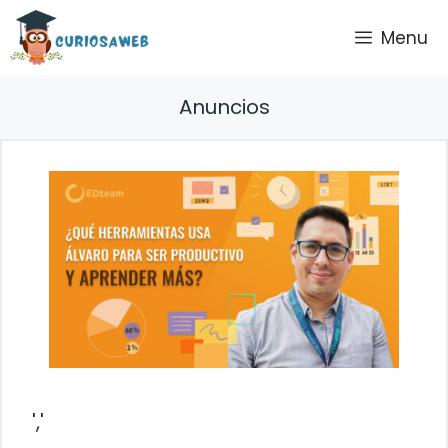
Saltar
Menu
al
contenido
Anuncios
','