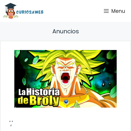
Saltar
Menu
al
contenido
Anuncios
','