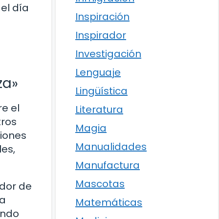
el día
Inspiración
Inspirador
Investigación
Lenguaje
za»
Lingüística
e el
Literatura
tros
Magia
ciones
Manualidades
es,
Manufactura
Mascotas
ador de
 a
Matemáticas
undo