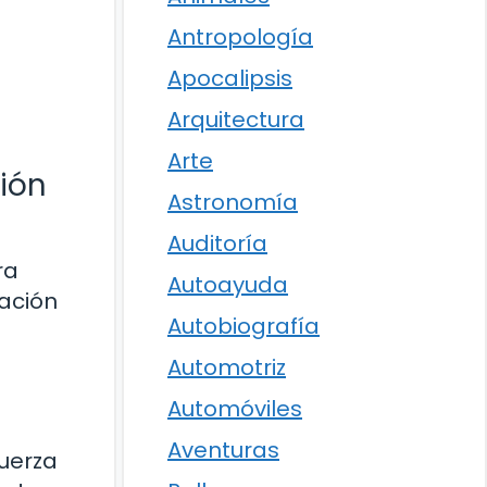
Antropología
Apocalipsis
Arquitectura
Arte
ción
Astronomía
Auditoría
ra
Autoayuda
ración
Autobiografía
Automotriz
Automóviles
Aventuras
fuerza