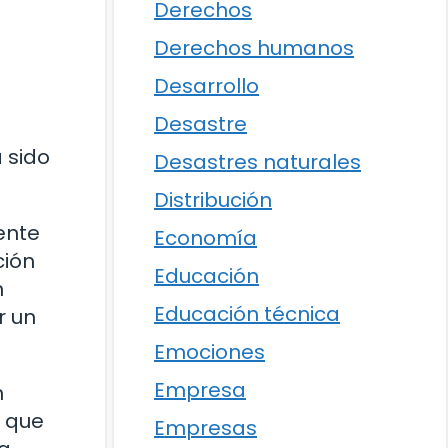
Derechos
Derechos humanos
Desarrollo
Desastre
 sido
Desastres naturales
Distribución
ente
Economía
ción
Educación
n
Educación técnica
r un
Emociones
Empresa
n
s que
Empresas