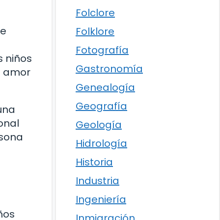
Folclore
ne
Folklore
Fotografía
s niños
Gastronomía
n amor
Genealogía
Geografía
 una
onal
Geología
rsona
Hidrología
Historia
Industria
Ingeniería
ños
Inmigración