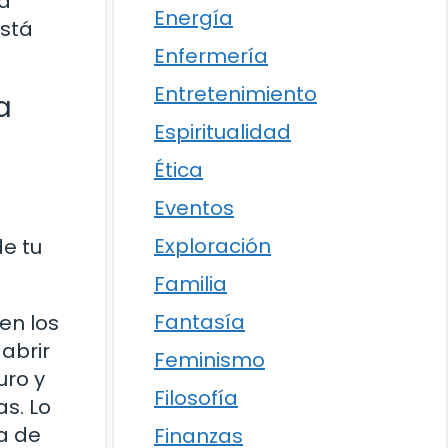
ra
Energía
está
Enfermería
Entretenimiento
a
Espiritualidad
Ética
Eventos
Exploración
de tu
Familia
Fantasía
en los
abrir
Feminismo
uro y
Filosofía
s. Lo
a de
Finanzas