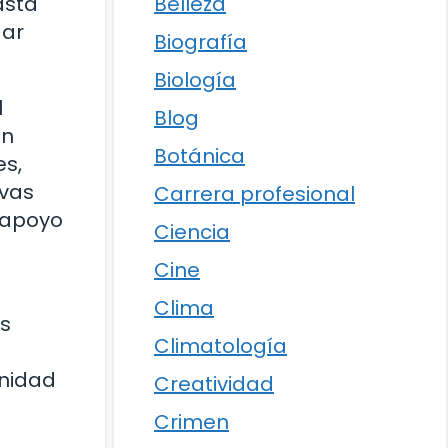
Belleza
asta
dar
Biografía
Biología
l
Blog
un
Botánica
es,
evas
Carrera profesional
 apoyo
Ciencia
Cine
Clima
es
Climatología
unidad
Creatividad
Crimen