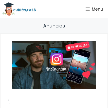
Saltar
Menu
al
contenido
Anuncios
','