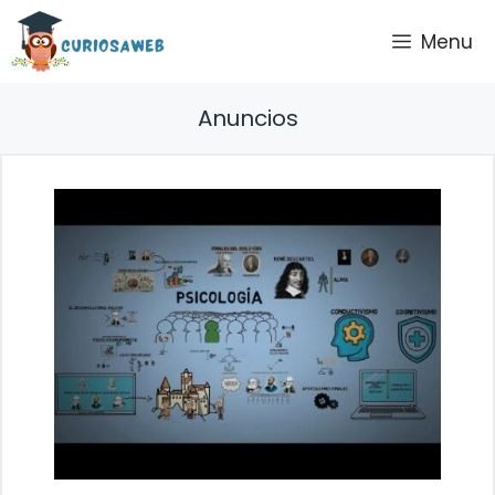
Saltar
Menu
al
contenido
Anuncios