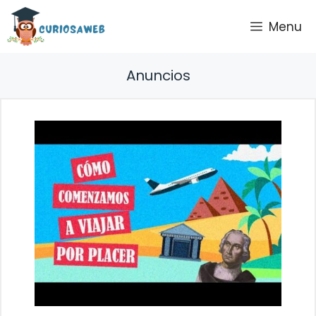
Saltar
Menu
al
contenido
Anuncios