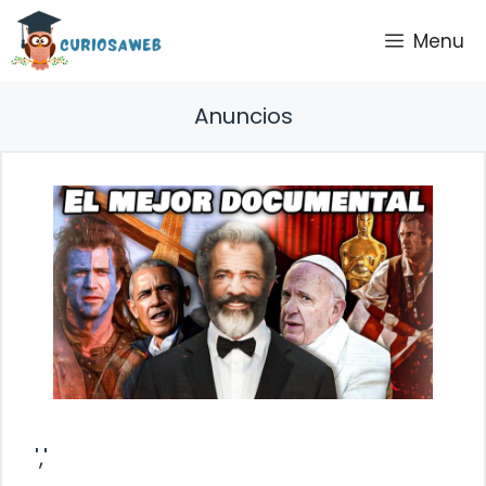
Saltar
Menu
al
contenido
Anuncios
','