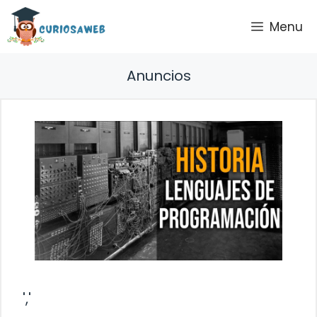
Saltar
Menu
al
contenido
Anuncios
','