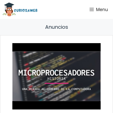
Saltar
Menu
al
contenido
Anuncios