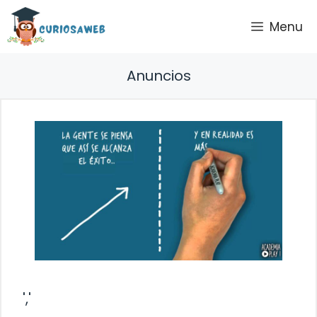
Saltar
Menu
al
contenido
Anuncios
','