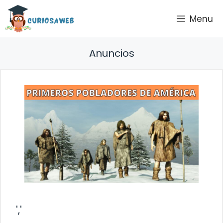
Saltar
Menu
al
contenido
Anuncios
','