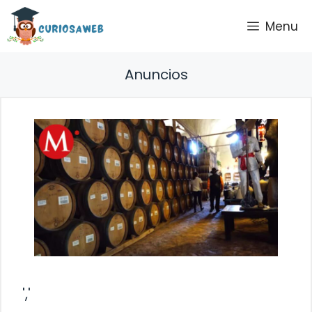
Saltar
Menu
al
contenido
Anuncios
','