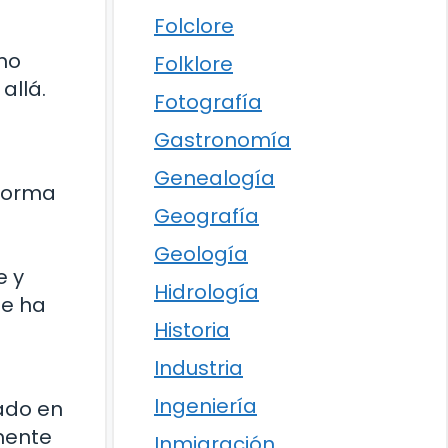
Folclore
mo
Folklore
allá.
Fotografía
Gastronomía
Genealogía
 forma
Geografía
Geología
e y
Hidrología
se ha
Historia
Industria
Ingeniería
ado en
amente
Inmigración