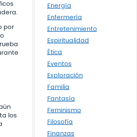
ficos
Energía
adera.
Enfermería
o por
Entretenimiento
lo
Espiritualidad
prueba
Ética
urante
Eventos
Exploración
Familia
Fantasía
 aún
Feminismo
ta los
Filosofía
a
Finanzas