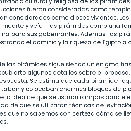
tancia cultural y religiosa de las pirámides
strucciones fueron consideradas como templo
ran considerados como dioses vivientes. Los
la muerte y veían las pirámides como una fo
ivina para sus gobernantes. Además, las pir
trando el dominio y la riqueza de Egipto a 
de las pirámides sigue siendo un enigma has
cubierto algunos detalles sobre el proceso,
respuesta. Se estima que cada pirámide req
ortaban y colocaban enormes bloques de pi
sde la idea de que se usaron rampas para ele
ad de que se utilizaran técnicas de levitació
d es que no sabemos con certeza cómo se ll
es.