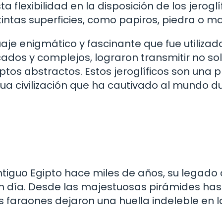
a flexibilidad en la disposición de los jeroglí
tintas superficies, como papiros, piedra o m
uaje enigmático y fascinante que fue utilizad
cados y complejos, lograron transmitir no so
tos abstractos. Estos jeroglíficos son una 
igua civilización que ha cautivado al mundo d
ntiguo Egipto hace miles de años, su legado
 día. Desde las majestuosas pirámides has
s faraones dejaron una huella indeleble en l