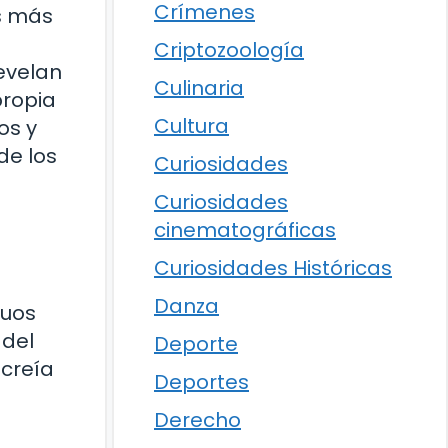
Crímenes
as más
Criptozoología
revelan
Culinaria
propia
Cultura
os y
de los
Curiosidades
Curiosidades
cinematográficas
Curiosidades Históricas
Danza
guos
 del
Deporte
 creía
Deportes
Derecho