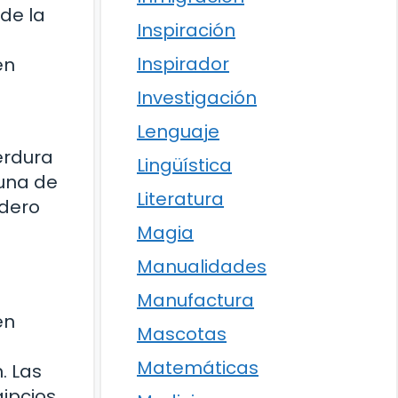
de la
Inspiración
Inspirador
en
Investigación
Lenguaje
perdura
Lingüística
 una de
Literatura
adero
Magia
Manualidades
Manufactura
en
Mascotas
Matemáticas
. Las
gipcios