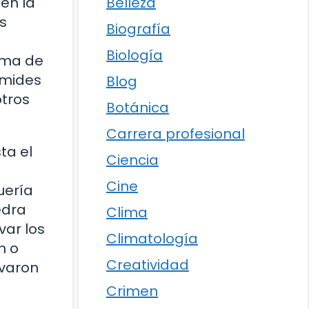
Belleza
 en la
s
Biografía
Biología
rma de
ámides
Blog
otros
Botánica
Carrera profesional
ta el
Ciencia
Cine
uería
edra
Clima
var los
Climatología
n o
Creatividad
evaron
Crimen