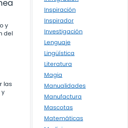
ánea
Inspiración
Inspirador
o y
Investigación
n del
Lenguaje
Lingüística
Literatura
Magia
r las
Manualidades
 y
Manufactura
Mascotas
Matemáticas