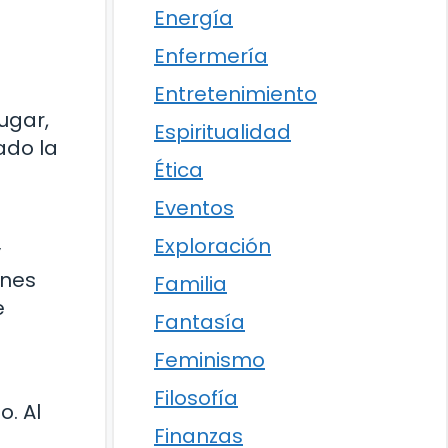
Energía
Enfermería
Entretenimiento
ugar,
Espiritualidad
ado la
Ética
Eventos
Exploración
y
ones
Familia
e
Fantasía
Feminismo
Filosofía
. Al
Finanzas