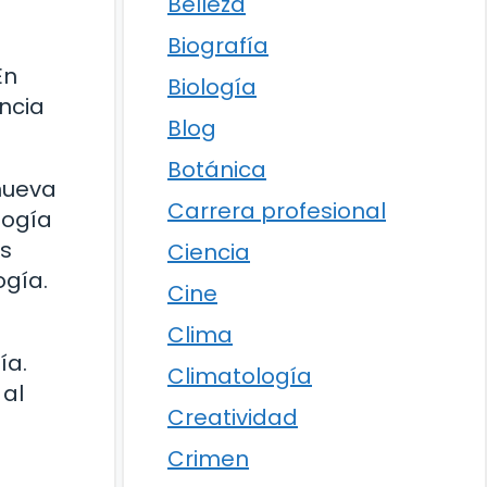
Belleza
Biografía
En
Biología
ncia
Blog
Botánica
 nueva
Carrera profesional
logía
as
Ciencia
ogía.
Cine
Clima
ía.
Climatología
 al
Creatividad
Crimen