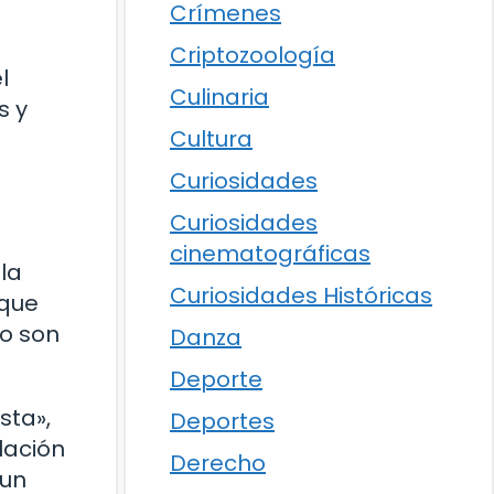
Crímenes
Criptozoología
l
Culinaria
s y
Cultura
Curiosidades
Curiosidades
cinematográficas
 la
Curiosidades Históricas
 que
ro son
Danza
Deporte
sta»,
Deportes
lación
Derecho
 un