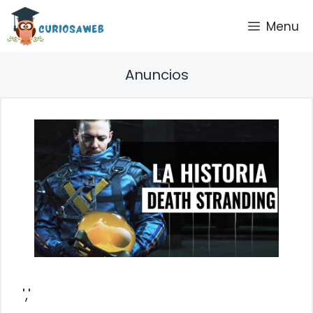
Saltar
Menu
al
contenido
Anuncios
','