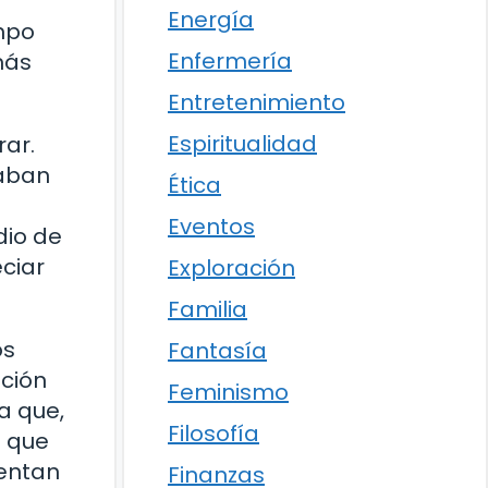
Energía
mpo
Enfermería
más
Entretenimiento
Espiritualidad
rar.
taban
Ética
Eventos
dio de
ciar
Exploración
Familia
os
Fantasía
ación
Feminismo
a que,
Filosofía
o que
rentan
Finanzas