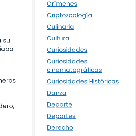
Crímenes
Criptozoología
Culinaria
Cultura
a su
ciaba
Curiosidades
a
Curiosidades
cinematográficas
meros
Curiosidades Históricas
Danza
Deporte
dero,
Deportes
Derecho