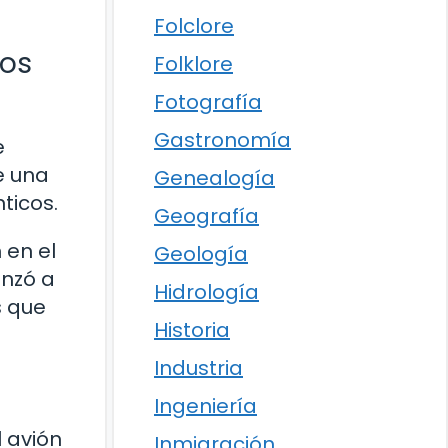
Folclore
tos
Folklore
Fotografía
Gastronomía
e
e una
Genealogía
ticos.
Geografía
 en el
Geología
enzó a
Hidrología
s que
Historia
Industria
Ingeniería
 avión
Inmigración