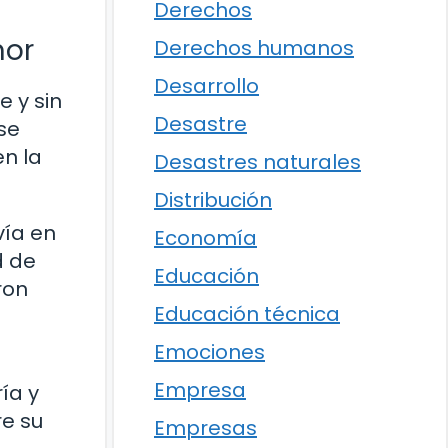
Derechos
mor
Derechos humanos
Desarrollo
 y sin
Desastre
se
en la
Desastres naturales
Distribución
vía en
Economía
d de
Educación
ron
Educación técnica
Emociones
Empresa
ía y
re su
Empresas