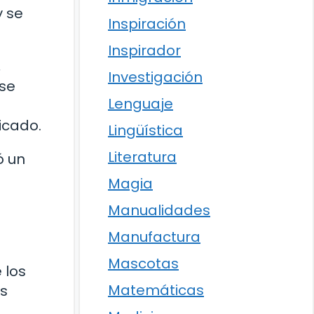
y se
Inspiración
Inspirador
,
Investigación
 se
Lenguaje
icado.
Lingüística
Literatura
ó un
Magia
Manualidades
Manufactura
Mascotas
 los
Matemáticas
os