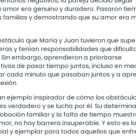
mentarios negativos, la pareja decidió seguir
u amor era genuino y duradero. Pasaron tie
us familias y demostrando que su amor era 
bstáculo que María y Juan tuvieron que supe
as y tenían responsabilidades que dificul
Sin embargo, aprendieron a priorizarse
ivas de pasar tiempo juntos, incluso en me
ar cada minuto que pasaban juntos y a apre
exión.
 un ejemplo inspirador de cómo los obstácul
 verdadero y se lucha por él. Su determin
obación familiar y la falta de tiempo muestr
r, no hay barrera insuperable. Y esto es l
ial y ejemplar para todos aquellos que enf