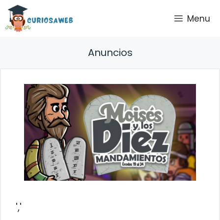
Saltar
Menu
al
contenido
Anuncios
','