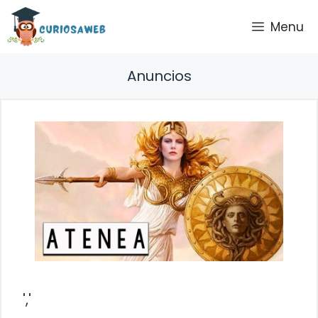
Saltar
Menu
al
contenido
Anuncios
','