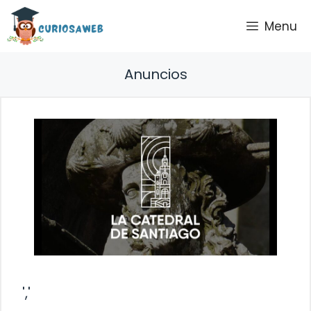
Saltar
Menu
al
contenido
Anuncios
','