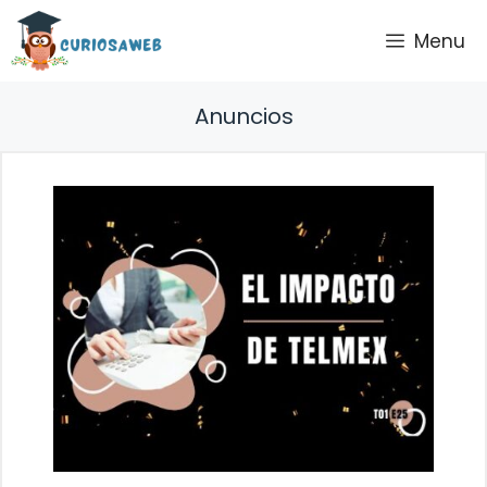
Saltar
Menu
al
contenido
Anuncios