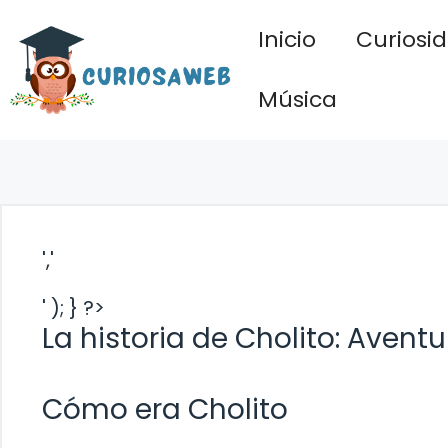
Saltar
Inicio
Curiosi
al
contenido
Música
','
' ); } ?>
La historia de Cholito: Avent
Cómo era Cholito