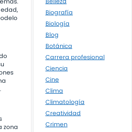
Belleza
demás.
 edad,
Biografía
modelo
Biología
Blog
Botánica
ado
Carrera profesional
su
Ciencia
iones
Cine
ha
.
Clima
Climatología
Creatividad
s
Crimen
a zona