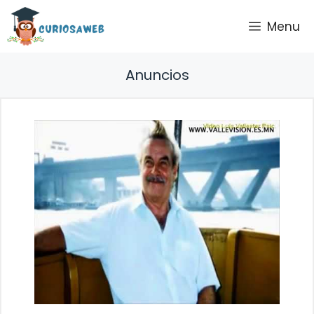
Saltar
Menu
al
contenido
Anuncios