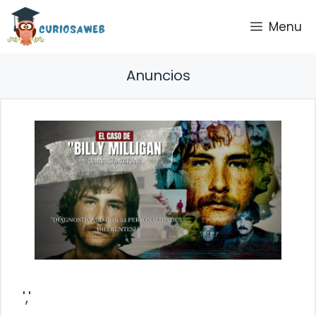
Saltar
Menu
al
contenido
Anuncios
','