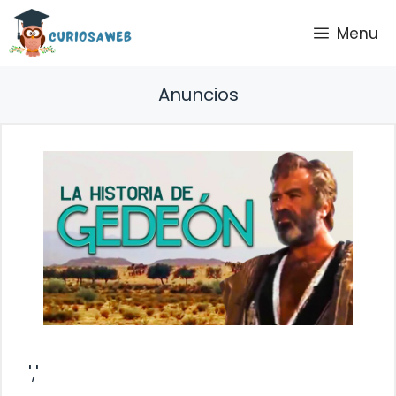
Saltar
Menu
al
contenido
Anuncios
','