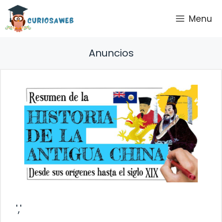
Saltar
Menu
al
contenido
Anuncios
','