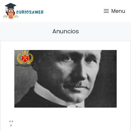
Saltar
Menu
al
contenido
Anuncios
','