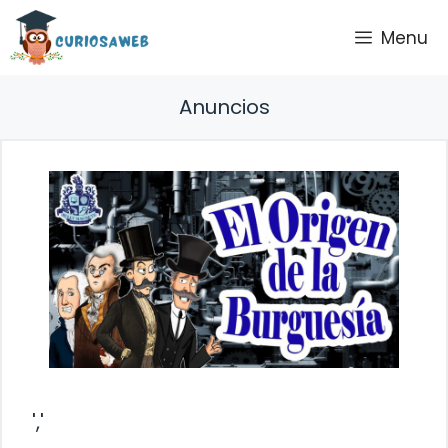
Saltar
Menu
al
contenido
Anuncios
','