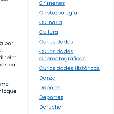
Crímenes
Criptozoología
Culinaria
Cultura
Curiosidades
da por
a,
Curiosidades
Wilhelm
cinematográficas
básica
Curiosidades Históricas
Danza
orma
Deporte
enfoque
Deportes
Derecho