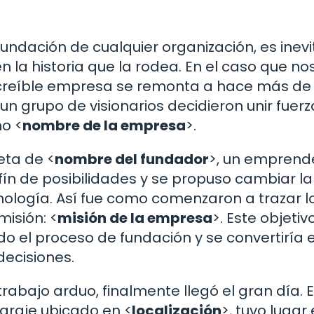
ndación de cualquier organización, es inevi
 la historia que la rodea. En el caso que no
increíble empresa se remonta a hace más de
un grupo de visionarios decidieron unir fuerz
o <
nombre de la empresa
>.
eta de <
nombre del fundador
>, un emprend
fín de posibilidades y se propuso cambiar la
ología. Así fue como comenzaron a trazar l
misión: <
misión de la empresa
>. Este objetiv
 el proceso de fundación y se convertiría e
ecisiones.
rabajo arduo, finalmente llegó el gran día. 
araje ubicado en <
localización
>, tuvo lugar 