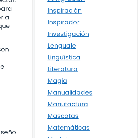
para
Inspiración
r a
Inspirador
 que
Investigación
Lenguaje
son
Lingüística
de
Literatura
Magia
Manualidades
Manufactura
Mascotas
Matemáticas
iseño