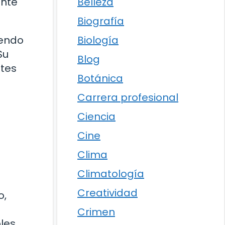
Belleza
ente
Biografía
Biología
yendo
Su
Blog
ntes
Botánica
Carrera profesional
Ciencia
Cine
Clima
Climatología
Creatividad
o,
Crimen
les