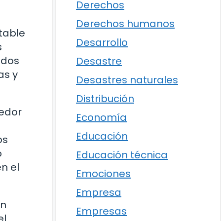
Derechos
Derechos humanos
table
Desarrollo
s
 dos
Desastre
as y
Desastres naturales
Distribución
edor
Economía
Educación
os
o
Educación técnica
n el
Emociones
Empresa
En
Empresas
el