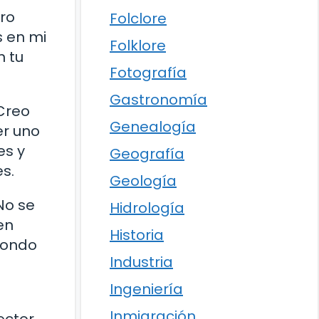
ero
Folclore
s en mi
Folklore
n tu
Fotografía
Gastronomía
Creo
Genealogía
er uno
es y
Geografía
s.
Geología
No se
Hidrología
en
Historia
fondo
Industria
Ingeniería
Inmigración
ector.