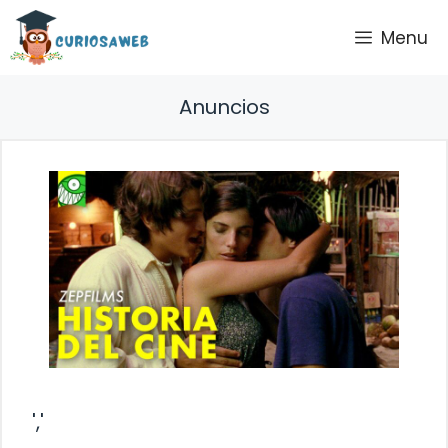
Saltar
Menu
al
contenido
Anuncios
','