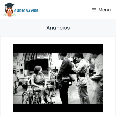
Saltar
Menu
al
contenido
Anuncios